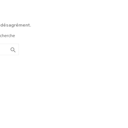
e désagrément.
echerche
