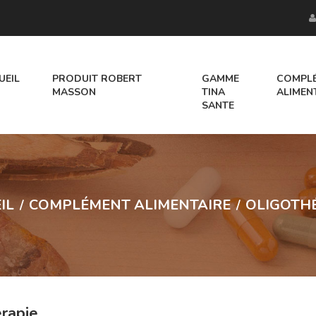
UEIL
PRODUIT ROBERT
GAMME
COMPL
MASSON
TINA
ALIMEN
SANTE
HUILES ESSE
LES INDI
PRODUIT R.MA
IL
COMPLÉMENT ALIMENTAIRE
OLIGOTH
érapie