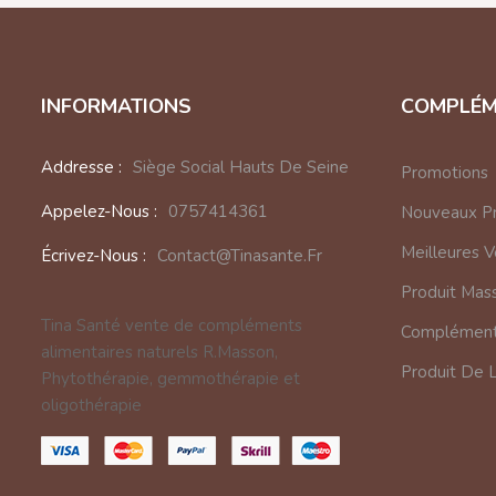
INFORMATIONS
COMPLÉM
Addresse :
Siège Social Hauts De Seine
Promotions
Appelez-Nous :
0757414361
Nouveaux Pr
Meilleures 
Écrivez-Nous :
Contact@tinasante.fr
Produit Mas
Tina Santé vente de compléments
Complément 
alimentaires naturels R.Masson,
Produit De 
Phytothérapie, gemmothérapie et
oligothérapie