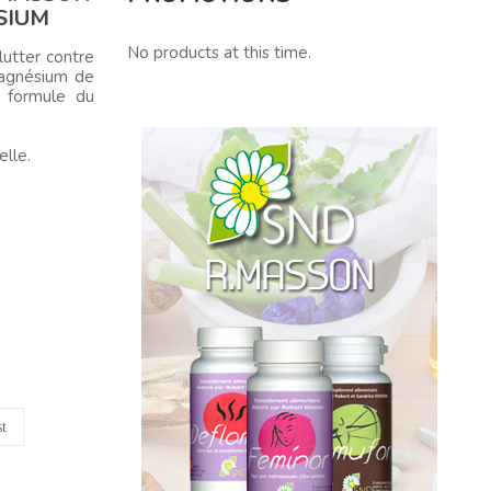
SIUM
No products at this time.
utter contre
magnésium de
e formule du
lle.
st