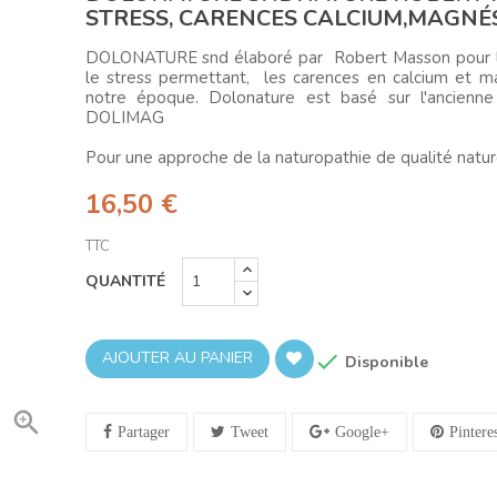
STRESS, CARENCES CALCIUM,MAGNÉ
DOLONATURE snd élaboré par Robert Masson pour l
le stress permettant, les carences en calcium et 
notre époque. Dolonature est basé sur l'ancienn
DOLIMAG
Pour une approche de la naturopathie de qualité nature
16,50 €
TTC
QUANTITÉ
AJOUTER AU PANIER

Disponible

Partager
Tweet
Google+
Pintere