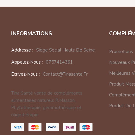
INFORMATIONS
COMPLÉM
Addresse :
Siège Social Hauts De Seine
Promotions
Appelez-Nous :
0757414361
Nouveaux Pr
Meilleures 
Écrivez-Nous :
Contact@tinasante.fr
Produit Mas
Tina Santé vente de compléments
Complément 
alimentaires naturels R.Masson,
Produit De 
Phytothérapie, gemmothérapie et
oligothérapie