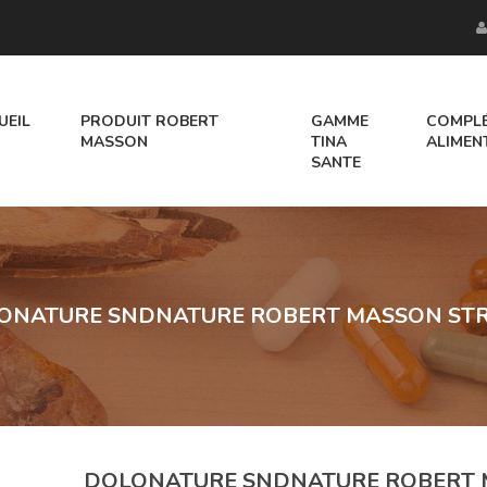
UEIL
PRODUIT ROBERT
GAMME
COMPL
MASSON
TINA
ALIMEN
SANTE
HUILES ESSE
LES INDI
PRODUIT R.MA
ONATURE SNDNATURE ROBERT MASSON STRE
DOLONATURE SNDNATURE ROBERT